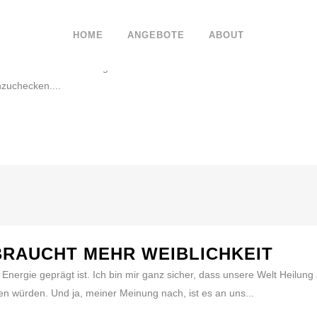
HOME
ANGEBOTE
ABOUT
HTSAMKEITS-MEDITATION
r 12-Minuten-Meditation geht es darum im Hier und Jetzt anzukommen. 
nzuchecken....
BRAUCHT MEHR WEIBLICHKEIT
r Energie geprägt ist. Ich bin mir ganz sicher, dass unsere Welt Heilun
 würden. Und ja, meiner Meinung nach, ist es an uns...