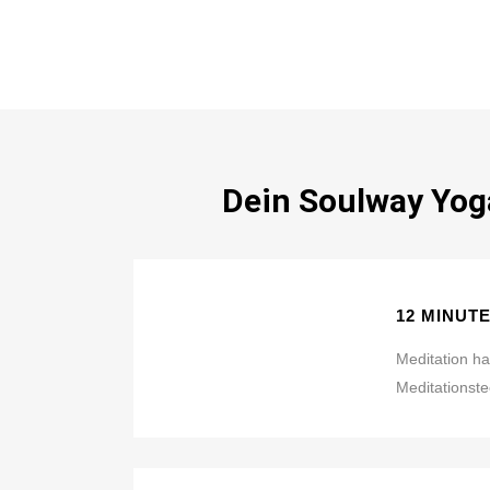
Dein Soulway Yoga
12 MINUT
Meditation h
Meditationste