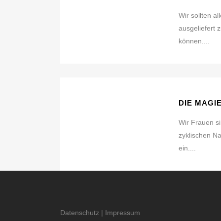
Wir sollten a
ausgeliefert 
können....
DIE MAGI
Wir Frauen s
zyklischen N
ein....
Datenschutz
|
Impressum