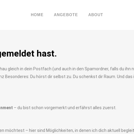
HOME
ANGEBOTE
ABOUT
gemeldet hast.
au gleich in dein Postfach (und auch in den Spamordner, falls du ihn ni
z Besonderes: Du hörst dir selbst zu. Du schenkst dir Raum. Und das is
gnment
– du bist schon vorgemerkt und erfährst alles zuerst.
 möchtest – hier sind Möglichkeiten, in denen ich dich aktuell beglei